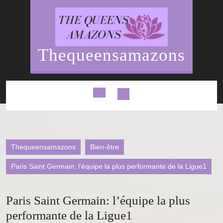
Skip
to
content
Thequeensamazons
Open
Button
Thequeensamazons
Bien-être
Paris Saint Germain: l’équipe la plus performante de la Ligue1
Paris Saint Germain: l’équipe la plus
performante de la Ligue1