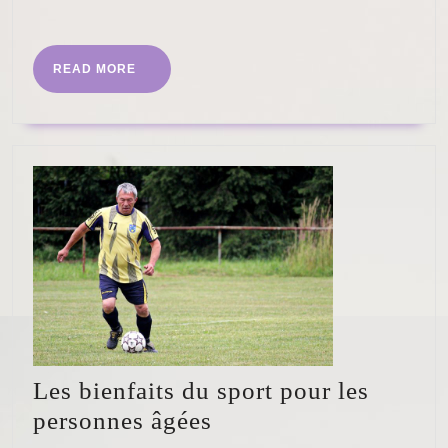
en
More
co
apr
READ
READ MORE
MORE
l’e
?
Les bienfaits du sport pour les
Les
personnes âgées