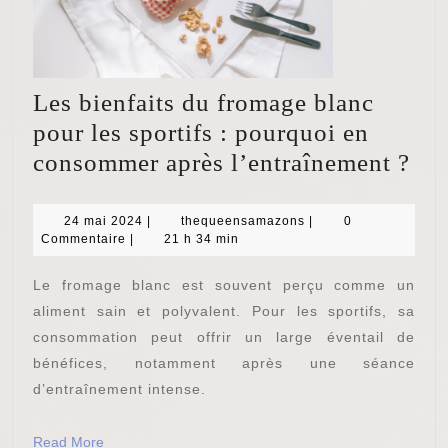
Les bienfaits du fromage blanc
pour les sportifs : pourquoi en
Les
consommer après l’entraînement ?
bie
du
24
thequeensamazons
24 mai 2024
|
thequeensamazons
|
0
mai
Commentaire
|
21 h 34 min
fro
2024
bla
Le fromage blanc est souvent perçu comme un
pou
aliment sain et polyvalent. Pour les sportifs, sa
les
consommation peut offrir un large éventail de
bénéfices, notamment après une séance
spo
d’entraînement intense.
:
pou
Read
Read More