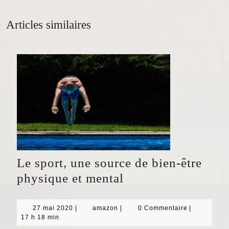
post:
post:
Articles similaires
Le sport, une source de bien-être
Le
physique et mental
sport,
une
27
amazon
27 mai 2020
|
amazon
|
0 Commentaire
|
mai
17 h 18 min
source
2020