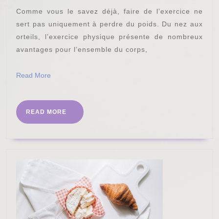
de
Comme vous le savez déjà, faire de l’exercice ne
bien-
sert pas uniquement à perdre du poids. Du nez aux
être
orteils, l’exercice physique présente de nombreux
avantages pour l’ensemble du corps,
physique
et
Read
Read More
mental
More
READ
READ MORE
MORE