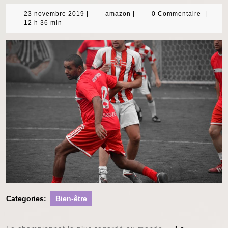
23
amazon
23 novembre 2019
|
amazon
|
0 Commentaire
|
novembre
12 h 36 min
2019
Categories:
Bien-être