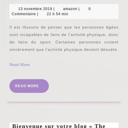
bienfaits
du
13
amazon
13 novembre 2019
|
amazon
|
0
novembre
Commentaire
|
22 h 54 min
sport
2019
pour
Il est illusoire de penser que les personnes âgées
les
sont incapables de faire de l’activité physique, donc
personnes
de faire du sport. Certaines personnes croient
sincèrement que l’activité physique devient désuète
âgées
Read
Read More
More
READ
READ MORE
MORE
Bienvenue sur votre blog « The