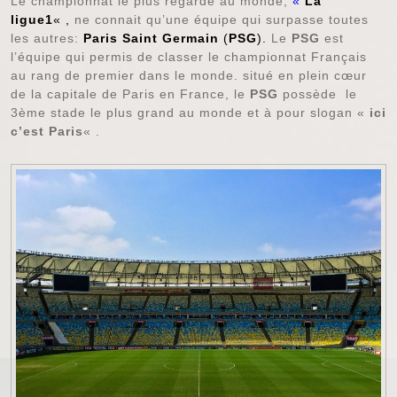
Le championnat le plus regardé au monde,
«
La
ligue1
« ,
ne connait qu’une équipe qui surpasse toutes
les autres:
Paris Saint Germain
(
PSG
).
Le
PSG
est
l’équipe qui permis de classer le championnat Français
au rang de premier dans le monde. situé en plein cœur
de la capitale de Paris en France, le
PSG
possède le
3ème stade le plus grand au monde et à pour slogan «
ici
c’est Paris
« .