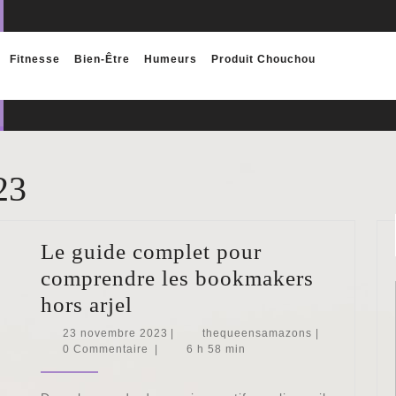
Fitnesse
Bien-Être
Humeurs
Produit Chouchou
23
Le guide complet pour
comprendre les bookmakers
Le
hors arjel
guide
23
thequeensama
23 novembre 2023
|
thequeensamazons
|
novembre
0 Commentaire
|
6 h 58 min
complet
2023
pour