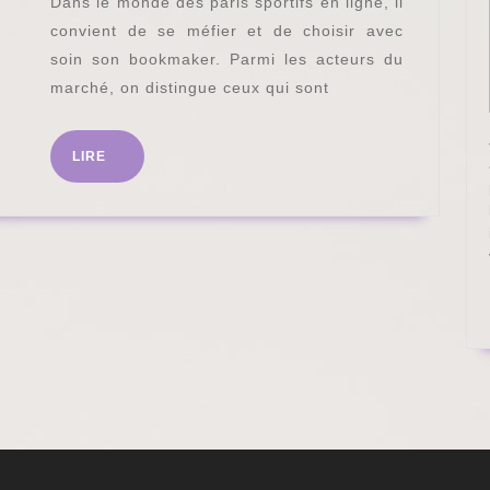
Dans le monde des paris sportifs en ligne, il
comprendre
convient de se méfier et de choisir avec
les
soin son bookmaker. Parmi les acteurs du
bookmakers
marché, on distingue ceux qui sont
hors
arjel
LIRE
LIRE