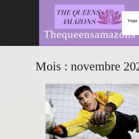
Skip
to
content
Yoga
Thequeensamazons
Mois :
novembre 20