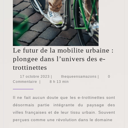
Le futur de la mobilite urbaine :
plongee dans l’univers des e-
Le
trottinettes
futur
17
thequeensamazo
17 octobre 2023
|
thequeensamazons
|
0
octobre
Commentaire
|
8 h 13 min
de
2023
la
Il ne fait aucun doute que les e-trottinettes sont
mobilite
désormais partie intégrante du paysage des
urbaine
villes françaises et de leur tissu urbain. Souvent
:
perçues comme une révolution dans le domaine
plongee