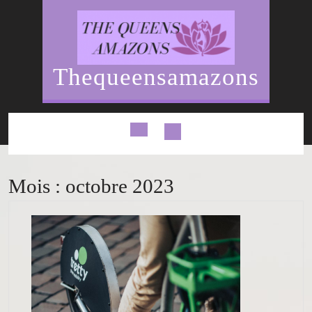
Skip
to
content
Thequeensamazons
Open
Button
Mois :
octobre 2023