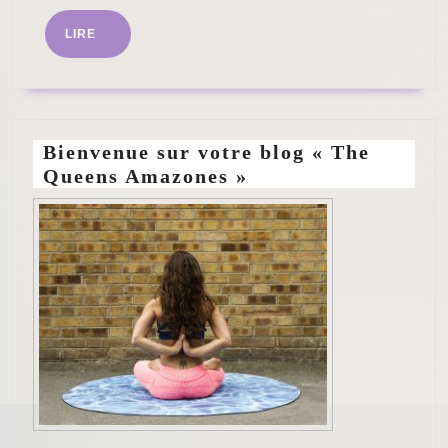
dans
LIRE
LIRE
l’univers
des
e-
trottinettes
Bienvenue sur votre blog « The
Queens Amazones »