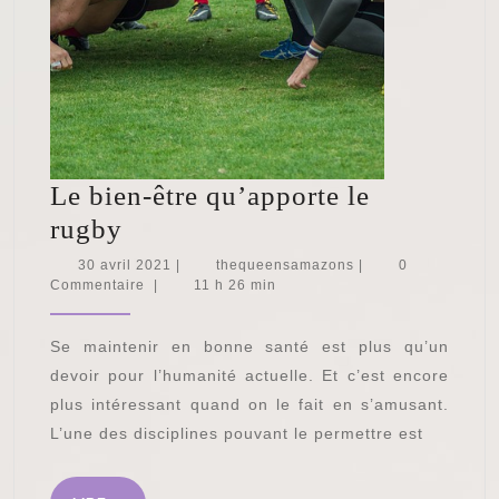
Le bien-être qu’apporte le
Le
rugby
bien-
30
thequeensamazons
30 avril 2021
|
thequeensamazons
|
0
avril
Commentaire
|
11 h 26 min
être
2021
qu’apporte
Se maintenir en bonne santé est plus qu’un
le
devoir pour l’humanité actuelle. Et c’est encore
rugby
plus intéressant quand on le fait en s’amusant.
L’une des disciplines pouvant le permettre est