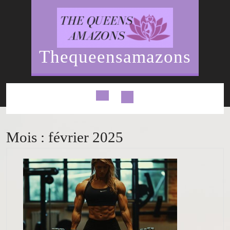
Skip
to
content
Thequeensamazons
Open
Button
Mois :
février 2025