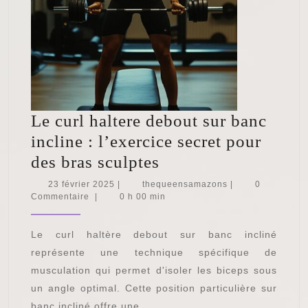
Le curl haltere debout sur banc
incline : l’exercice secret pour
Le
des bras sculptes
curl
23
thequeensamazon
23 février 2025
|
thequeensamazons
|
0
février
Commentaire
|
0 h 00 min
haltere
2025
debout
Le curl haltère debout sur banc incliné
sur
représente une technique spécifique de
banc
musculation qui permet d'isoler les biceps sous
incline
un angle optimal. Cette position particulière sur
:
banc incliné offre une