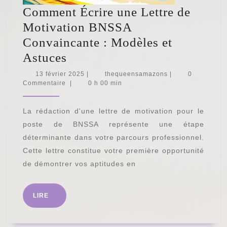
Comment Écrire une Lettre de
Motivation BNSSA
Convaincante : Modèles et
Comment
Astuces
Écrire
13
thequeensamazon
13 février 2025
|
thequeensamazons
|
0
février
Commentaire
|
0 h 00 min
une
2025
Lettre
La rédaction d'une lettre de motivation pour le
de
poste de BNSSA représente une étape
Motivation
déterminante dans votre parcours professionnel.
BNSSA
Cette lettre constitue votre première opportunité
Convaincante
de démontrer vos aptitudes en
:
Modèles
LIRE
LIRE
et
Astuces