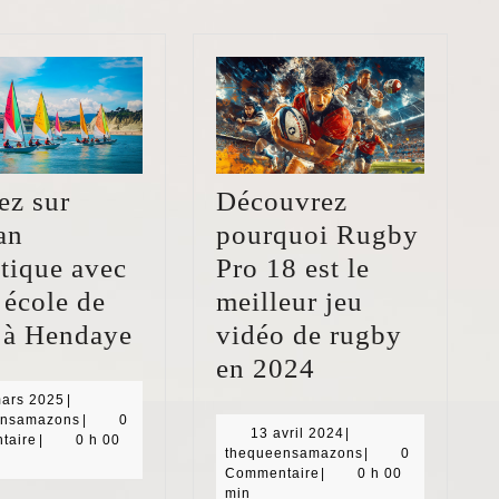
ez sur
Découvrez
an
pourquoi Rugby
tique avec
Pro 18 est le
 école de
meilleur jeu
Voguez
 à Hendaye
vidéo de rugby
sur
Découvrez
en 2024
l’océan
pourquoi
20
mars 2025
|
mars
thequeensamazons
ensamazons
|
0
Atlantique
Rugby
13
13 avril 2024
|
2025
taire
|
0 h 00
avril
thequeensamazon
thequeensamazons
|
0
avec
Pro
2024
Commentaire
|
0 h 00
min