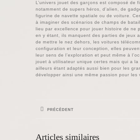
L’univers jouet des garçons est composé de 
notamment de supers héros, d’alien, de gadge
figurine de navette spatiale ou de voiture. 
à imaginer des scénarios de champs de bataill
lieu par excellence pour jouer histoire de ne
en y étant, ils manquent des parties de jeux 
de mettre le nez dehors, les voitures téléco
configuration et leur conception, elles peuven
leur sens de l’exploration et peut même à l’oc
jouet à utilisateur unique certes mais qui a l
ailleurs étant adaptés aussi bien pour les gran
développer ainsi une même passion pour les v
Navigation
de
PRÉCÈDENT
l’article
Previous
post:
Articles similaires