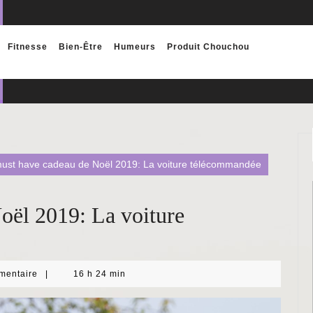
Fitnesse
Bien-Être
Humeurs
Produit Chouchou
ust have cadeau de Noël 2019: La voiture télécommandée
oël 2019: La voiture
mentaire
|
16 h 24 min