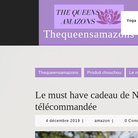
Skip
to
content
Yoga
Thequeensamazons
Thequeensamazons
Produit chouchou
Le m
Le must have cadeau de N
télécommandée
4
amazon
4 décembre 2019
|
amazon
|
0 Com
décembre
2019