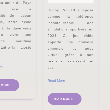
notre
18
au cœur du Pays
école
est
ue, face à
Rugby Pro 18 s'impose
de
le
sité de l’océan
comme la référence
voile
meilleur
que, notre école
incontournable des
e à Hendaye vous
à
jeu
simulations sportives en
e à vivre une
2024. Ce jeu vidéo
Hendaye
vidéo
ence maritime
apporte une nouvelle
de
 Entre la majesté
dimension au rugby
rugby
virtuel, grâce à son
en
réalisme saisissant et
2024
Read
re
ses
More
Read
Read More
READ
 MORE
More
MORE
READ
READ MORE
MORE