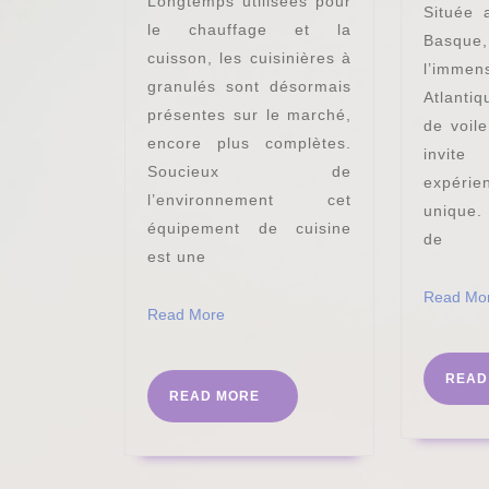
Longtemps utilisées pour
Située 
faire
le chauffage et la
Basq
son
cuisson, les cuisinières à
l’immen
choix
granulés sont désormais
Atlanti
présentes sur le marché,
?
de voil
encore plus complètes.
invit
Soucieux de
expéri
l’environnement cet
unique.
équipement de cuisine
de
est une
Read Mo
Read
Read More
More
READ
READ
READ MORE
MORE