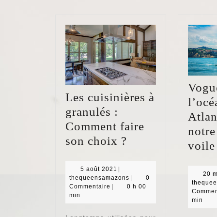
Vogu
Les cuisinières à
l’océ
granulés :
Atlan
Comment faire
notre
Les
son choix ?
voile
cuisinières
à
5
5 août 2021
|
20 
août
thequeensamazons
thequeensamazons
|
0
granulés
theque
2021
Commentaire
|
0 h 00
Commen
min
:
min
Comment